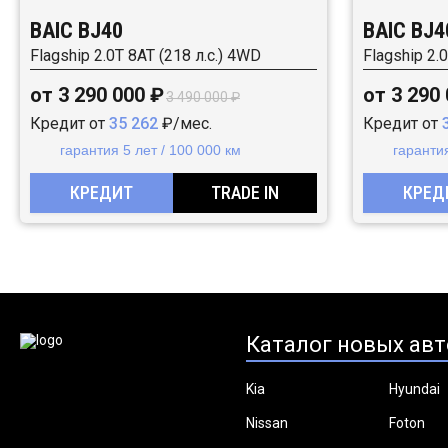
BAIC BJ40
BAIC BJ4
Flagship 2.0T 8AT (218 л.с.) 4WD
Flagship 2.
от 3 290 000 ₽
от 3 290
3 490 000 ₽
Кредит от
35 262
₽/мес.
Кредит от
гарантия 5 лет / 100 000 км
гарантия
КРЕДИТ
TRADE IN
КРЕД
Каталог новых авт
Kia
Hyundai
Nissan
Foton