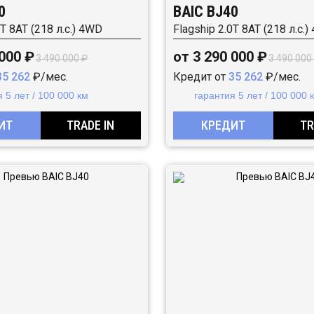
0
BAIC BJ40
0T 8AT (218 л.с.) 4WD
Flagship 2.0T 8AT (218 л.с.
 000 ₽
от 3 290 000 ₽
3 490 000 ₽
3 490 000
35 262
₽/мес.
Кредит от
35 262
₽/мес.
 5 лет / 100 000 км
гарантия 5 лет / 100 000 
ИТ
TRADE IN
КРЕДИТ
TR