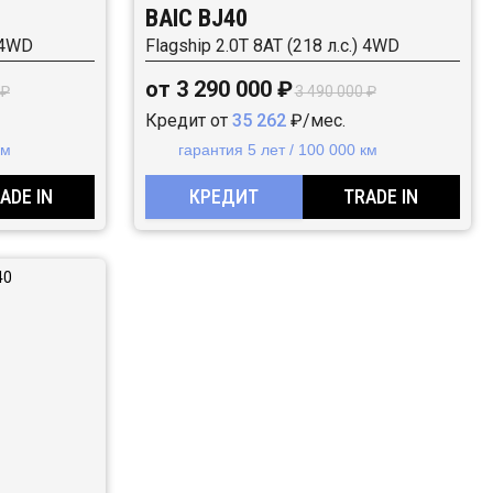
BAIC BJ40
) 4WD
Flagship 2.0T 8AT (218 л.с.) 4WD
от 3 290 000 ₽
 ₽
3 490 000 ₽
Кредит от
35 262
₽/мес.
км
гарантия 5 лет / 100 000 км
ADE IN
КРЕДИТ
TRADE IN