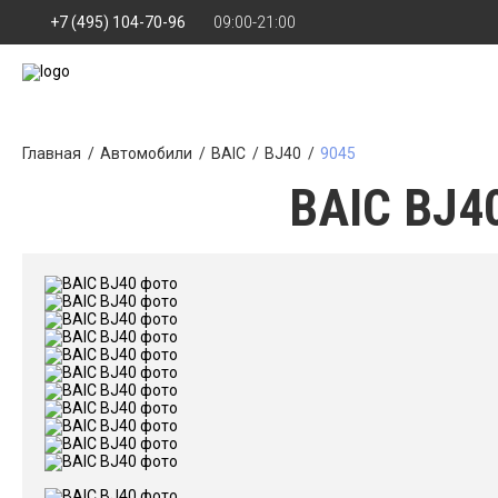
+7 (495) 104-70-96
09:00-21:00
Главная
Автомобили
BAIC
BJ40
9045
BAIC BJ40