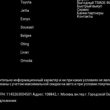
Toyota
Выгодный TRADE-IN
Быстрый выкуп
Сервис
Jetta
Банки партнеры
Контакты
Eonyx
Soueast
Belgee
Oting
Livan
Omoda
ительно информационный характер и ни при каких условиях не яв
заны с учетом максимальной скидки на авто и при условии покупк
145263004501 Адрес: 108842, г. Москва, вн.тер.г. Городской Округ
едложения