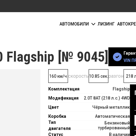
АВТОМОБИЛИ
ЛИЗИНГ
АВТОКР
 Flagship [№ 9045]
Гаран
VIN 
скорость
разгон
160 км/ч
10.85 сек.
218 л
Комплектация
Flagship
Модификация
2.0T 8AT (218 л.с.) 4WD
Цвет
Чёрный металлик
Коробка
Автоматическая
Тип
Бензиновый
турбированный
двигателя
Статус
В наличии