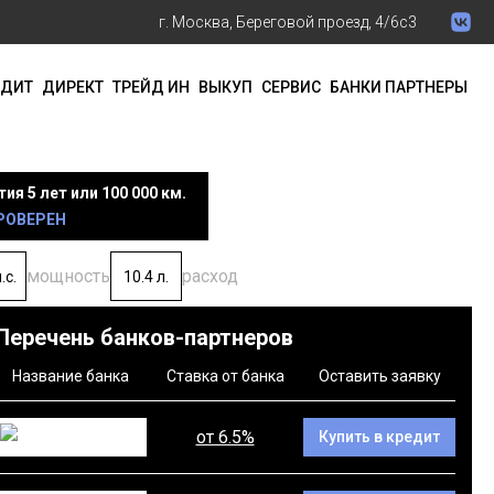
г. Москва, Береговой проезд, 4/6с3
ЕДИТ
ДИРЕКТ
ТРЕЙД ИН
ВЫКУП
СЕРВИС
БАНКИ ПАРТНЕРЫ
тия 5 лет или 100 000 км.
ПРОВЕРЕН
мощность
расход
.с.
10.4 л.
Перечень банков-партнеров
Название банка
Ставка от банка
Оставить заявку
от 6.5%
Купить в кредит