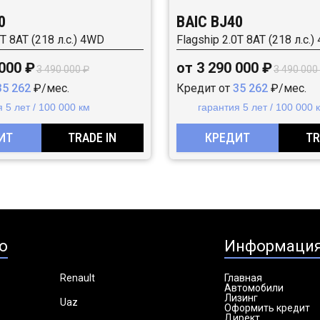
0
BAIC BJ40
0T 8AT (218 л.с.) 4WD
Flagship 2.0T 8AT (218 л.с.
 000 ₽
от 3 290 000 ₽
3 490 000 ₽
3 490 000
35 262
₽/мес.
Кредит от
35 262
₽/мес.
 5 лет / 100 000 км
гарантия 5 лет / 100 000 
ИТ
TRADE IN
КРЕДИТ
TR
о
Информаци
Renault
Главная
Автомобили
Лизинг
Uaz
Оформить кредит
Директ