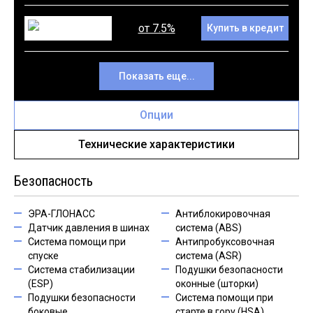
от 7.5%
Купить в кредит
Показать еще...
Опции
Технические характеристики
Безопасность
ЭРА-ГЛОНАСС
Антиблокировочная
Датчик давления в шинах
система (ABS)
Система помощи при
Антипробуксовочная
спуске
система (ASR)
Система стабилизации
Подушки безопасности
(ESP)
оконные (шторки)
Подушки безопасности
Система помощи при
боковые
старте в гору (HSA)