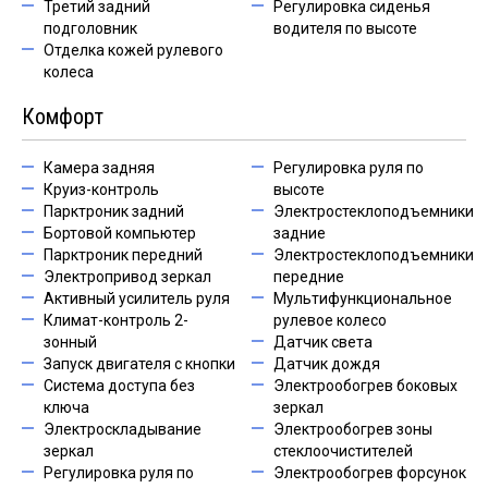
Третий задний
Регулировка сиденья
подголовник
водителя по высоте
Отделка кожей рулевого
колеса
Комфорт
Камера задняя
Регулировка руля по
Круиз-контроль
высоте
Парктроник задний
Электростеклоподъемники
Бортовой компьютер
задние
Парктроник передний
Электростеклоподъемники
Электропривод зеркал
передние
Активный усилитель руля
Мультифункциональное
Климат-контроль 2-
рулевое колесо
зонный
Датчик света
Запуск двигателя с кнопки
Датчик дождя
Система доступа без
Электрообогрев боковых
ключа
зеркал
Электроскладывание
Электрообогрев зоны
зеркал
стеклоочистителей
Регулировка руля по
Электрообогрев форсунок