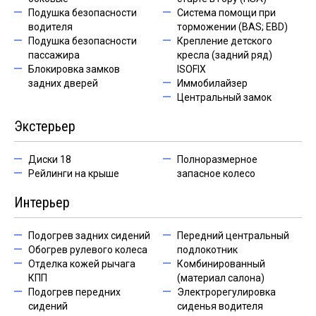
Подушка безопасности
Система помощи при
водителя
торможении (BAS; EBD)
Подушка безопасности
Крепление детского
пассажира
кресла (задний ряд)
Блокировка замков
ISOFIX
задних дверей
Иммобилайзер
Центральный замок
Экстерьер
Диски 18
Полноразмерное
Рейлинги на крыше
запасное колесо
Интерьер
Подогрев задних сидений
Передний центральный
Обогрев рулевого колеса
подлокотник
Отделка кожей рычага
Комбинированный
КПП
(материал салона)
Подогрев передних
Электрорегулировка
сидений
сиденья водителя