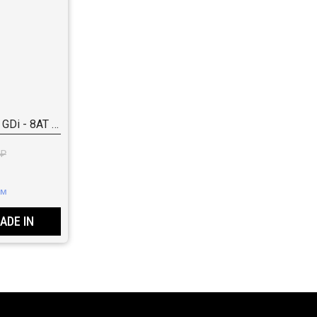
High-Tech Smartstream G2.5 GDi - 8AT - 4WD (190 л.с.)
 ₽
км
ADE IN