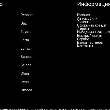
о
Информаци
Renault
Главная
Автомобили
Лизинг
Uaz
Оформить кредит
Директ
Toyota
Выгодный TRADE-IN
Быстрый выкуп
Сервис
Jetta
Банки партнеры
Контакты
Eonyx
Soueast
Belgee
Oting
Livan
Omoda
ительно информационный характер и ни при каких условиях не яв