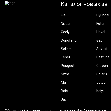
Каталог новых авт
Kia
Hyundai
Nissan
Foton
Geely
Haval
Dongfeng
Gac
Sollers
Suzuki
Tenet
Bestune
Peugeot
Citroen
Swm
Solaris
Mg
Jetour
Baic
Kaiyi
Jac
Обращаем Ваше внимание на то, что данный сайт носит исключ