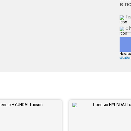
в п
Нажимая
обработ