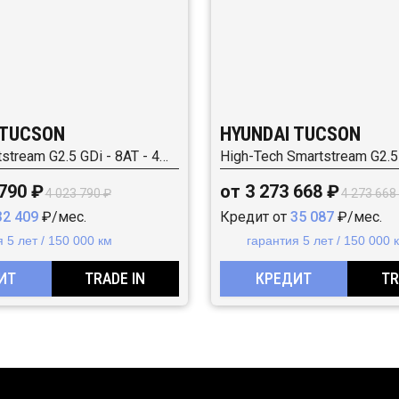
 TUCSON
HYUNDAI TUCSON
Travel Smartstream G2.5 GDi - 8AT - 4WD (190 л.с.)
 790 ₽
от 3 273 668 ₽
4 023 790 ₽
4 273 668
32 409
₽/мес.
Кредит от
35 087
₽/мес.
 5 лет / 150 000 км
гарантия 5 лет / 150 000 
ИТ
TRADE IN
КРЕДИТ
TR