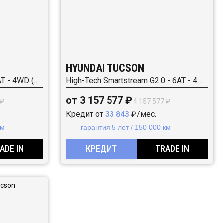
HYUNDAI TUCSON
Travel Smartstream G2.0 - 6AT - 4WD (149 л.с.)
High-Tech Smartstream G2.0 - 6AT - 4WD (149 л.с.)
от 3 157 577 ₽
 ₽
4 157 577 ₽
Кредит от
33 843
₽/мес.
км
гарантия 5 лет / 150 000 км
ADE IN
КРЕДИТ
TRADE IN