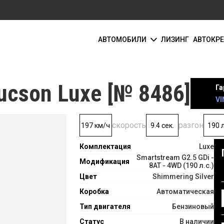
АВТОМОБИЛИ
ЛИЗИНГ
АВТОКР
cson Luxe [№ 8486]
Га
VI
скорость
разгон
197 км/ч
9.4 сек.
190 л
Комплектация
Luxe
Smartstream G2.5 GDi -
Модификация
8AT - 4WD (190 л.с.)
Цвет
Shimmering Silver
Коробка
Автоматическая
Тип двигателя
Бензиновый
Статус
В наличии