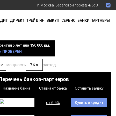
г. Москва, Береговой проезд, 4/6с3
ЕДИТ
ДИРЕКТ
ТРЕЙД ИН
ВЫКУП
СЕРВИС
БАНКИ ПАРТНЕРЫ
рантия 5 лет или 150 000 км.
N ПРОВЕРЕН
мощность
расход
.с.
7.6 л.
Перечень банков-партнеров
Название банка
Ставка от банка
Оставить заявку
от 6.5%
Купить в кредит