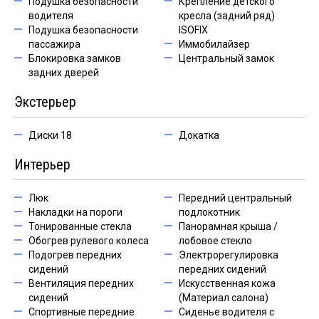
Подушка безопасности
Крепление детского
водителя
кресла (задний ряд)
Подушка безопасности
ISOFIX
пассажира
Иммобилайзер
Блокировка замков
Центральный замок
задних дверей
Экстерьер
Диски 18
Докатка
Интерьер
Люк
Передний центральный
Накладки на пороги
подлокотник
Тонированные стекла
Панорамная крыша /
Обогрев рулевого колеса
лобовое стекло
Подогрев передних
Электрорегулировка
сидений
передних сидений
Вентиляция передних
Искусственная кожа
сидений
(Материал салона)
Спортивные передние
Сиденье водителя с