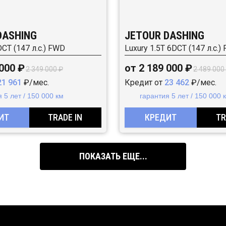
DASHING
JETOUR DASHING
6DCT (147 л.с.) FWD
Luxury 1.5T 6DCT (147 л.с.)
 000 ₽
от 2 189 000 ₽
2 349 000 ₽
2 489 000
21 961
₽/мес.
Кредит от
23 462
₽/мес.
 5 лет / 150 000 км
гарантия 5 лет / 150 000 
ИТ
TRADE IN
КРЕДИТ
TR
ПОКАЗАТЬ ЕЩЕ...