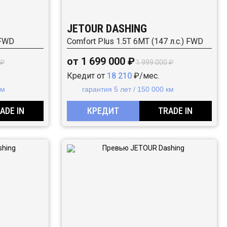
JETOUR DASHING
 FWD
Comfort Plus 1.5T 6МТ (147 л.с.) FWD
от 1 699 000 ₽
 ₽
1 999 000 ₽
Кредит от
18 210
₽/мес.
км
гарантия 5 лет / 150 000 км
ADE IN
КРЕДИТ
TRADE IN