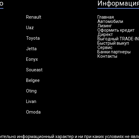
о
Информаци
Renault
Главная
Автомобили
Лизинг
Uaz
Оформить кредит
Директ
Toyota
Выгодный TRADE-IN
Быстрый выкуп
Сервис
Jetta
Банки партнеры
Контакты
Eonyx
Soueast
Belgee
Oting
Livan
Omoda
ительно информационный характер и ни при каких условиях не яв