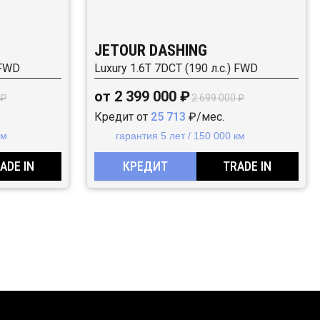
JETOUR DASHING
 FWD
Luxury 1.6T 7DCT (190 л.с.) FWD
от 2 399 000 ₽
 ₽
2 699 000 ₽
Кредит от
25 713
₽/мес.
км
гарантия 5 лет / 150 000 км
ADE IN
КРЕДИТ
TRADE IN