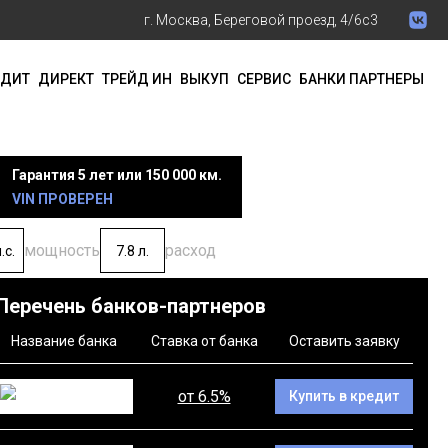
г. Москва, Береговой проезд, 4/6с3
ЕДИТ
ДИРЕКТ
ТРЕЙД ИН
ВЫКУП
СЕРВИС
БАНКИ ПАРТНЕРЫ
Гарантия 5 лет или 150 000 км.
VIN ПРОВЕРЕН
мощность
расход
.с.
7.8 л.
Перечень банков-партнеров
Название банка
Ставка от банка
Оставить заявку
от 6.5%
Купить в кредит