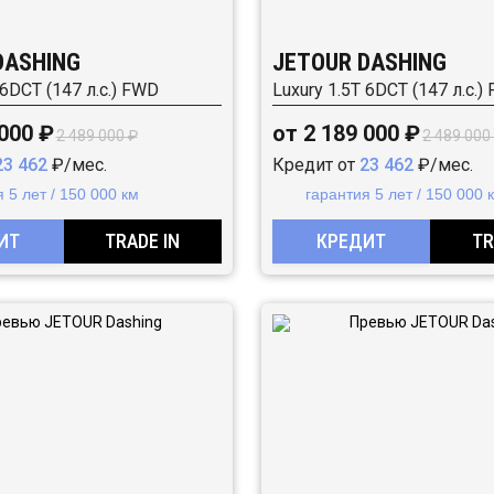
DASHING
JETOUR DASHING
 6DCT (147 л.с.) FWD
Luxury 1.5T 6DCT (147 л.с.)
 000 ₽
от 2 189 000 ₽
2 489 000 ₽
2 489 000
23 462
₽/мес.
Кредит от
23 462
₽/мес.
 5 лет / 150 000 км
гарантия 5 лет / 150 000 
ИТ
TRADE IN
КРЕДИТ
TR