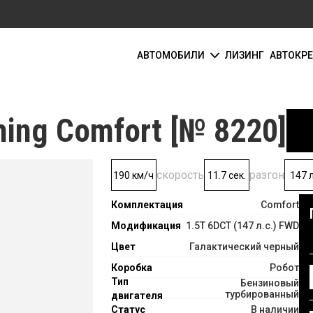
АВТОМОБИЛИ
ЛИЗИНГ
АВТОКР
ing Comfort [№ 8220]
скорость
разгон
190 км/ч
11.7 сек.
147 л
Комплектация
Comfort
Модификация
1.5T 6DCT (147 л.с.) FWD
Цвет
Галактический черный
Коробка
Робот
Тип
Бензиновый
турбированный
двигателя
Статус
В наличии