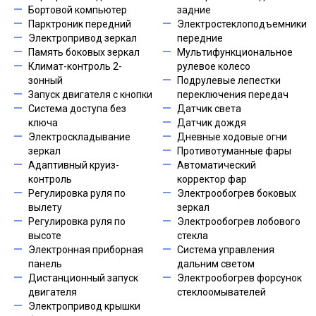
Бортовой компьютер
задние
Парктроник передний
Электростеклоподъемники
Электропривод зеркал
передние
Память боковых зеркал
Мультифункциональное
Климат-контроль 2-
рулевое колесо
зонный
Подрулевые лепестки
Запуск двигателя с кнопки
переключения передач
Система доступа без
Датчик света
ключа
Датчик дождя
Электроскладывание
Дневные ходовые огни
зеркал
Противотуманные фары
Адаптивный круиз-
Автоматический
контроль
корректор фар
Регулировка руля по
Электрообогрев боковых
вылету
зеркал
Регулировка руля по
Электрообогрев лобового
высоте
стекла
Электронная приборная
Система управления
панель
дальним светом
Дистанционный запуск
Электрообогрев форсунок
двигателя
стеклоомывателей
Электропривод крышки