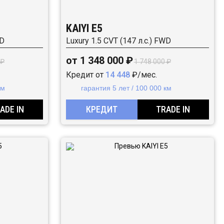
KAIYI E5
WD
Luxury 1.5 CVT (147 л.с.) FWD
от 1 348 000 ₽
 ₽
1 748 000 ₽
Кредит от
14 448
₽/мес.
км
гарантия 5 лет / 100 000 км
ADE IN
КРЕДИТ
TRADE IN