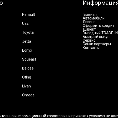
о
Информаци
Renault
Главная
Автомобили
Лизинг
Uaz
Оформить кредит
Директ
Toyota
Выгодный TRADE-IN
Быстрый выкуп
Сервис
Jetta
Банки партнеры
Контакты
Eonyx
Soueast
Belgee
Oting
Livan
Omoda
ительно информационный характер и ни при каких условиях не яв