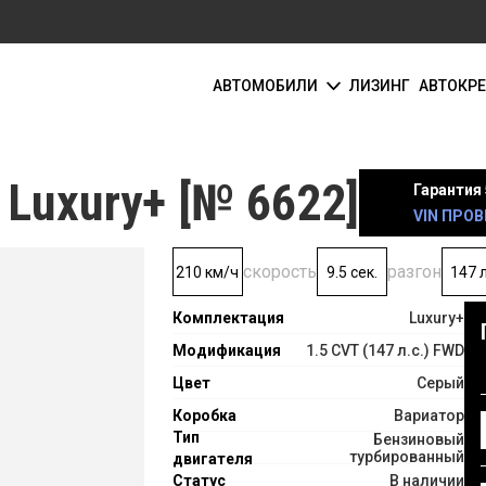
АВТОМОБИЛИ
ЛИЗИНГ
АВТОКР
 Luxury+ [№ 6622]
Гарантия 
VIN ПРОВ
скорость
разгон
210 км/ч
9.5 сек.
147 л
Комплектация
Luxury+
Модификация
1.5 CVT (147 л.с.) FWD
Цвет
Серый
Коробка
Вариатор
Тип
Бензиновый
турбированный
двигателя
Статус
В наличии