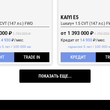
KAIYI E5
 CVT (147 л.с.) FWD
Luxury+ 1.5 CVT (147 л.с.) 
 000 ₽
от 1 393 000 ₽
1 793 000 ₽
1 793 000
14 930
₽/мес.
Кредит от
14 930
₽/мес.
 5 лет / 100 000 км
гарантия 5 лет / 100 000 
ИТ
TRADE IN
КРЕДИТ
TR
ПОКАЗАТЬ ЕЩЕ...