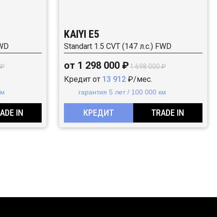
KAIYI E5
FWD
Standart 1.5 CVT (147 л.с.) FWD
от 1 298 000 ₽
 ₽
1 698 000 ₽
Кредит от
13 912
₽/мес.
км
гарантия 5 лет / 100 000 км
ADE IN
КРЕДИТ
TRADE IN