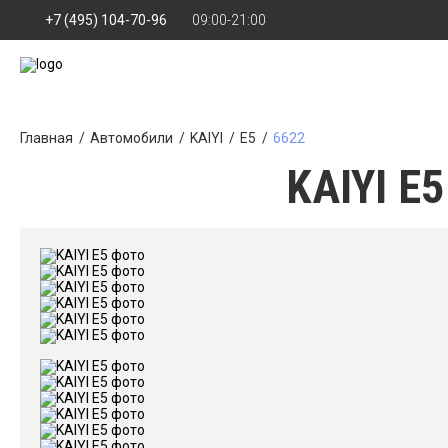
+7 (495) 104-70-96
09:00-21:00
Главная
Автомобили
KAIYI
E5
6622
KAIYI E5