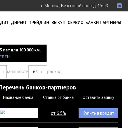
г. Москва, Береговой проезд, 4/6с3
ЕДИТ
ДИРЕКТ
ТРЕЙД ИН
ВЫКУП
СЕРВИС
БАНКИ ПАРТНЕРЫ
5 лет или 100 000 км.
ЕРЕН
мощность
расход
.с.
6.9 л.
Перечень банков-партнеров
Название банка
Ставка от банка
Оставить заявку
от 6.5%
Купить в кредит