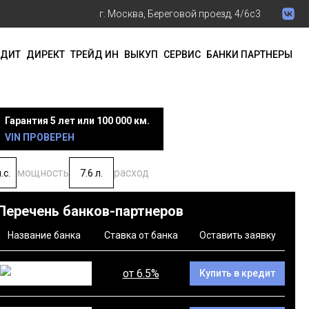
г. Москва, Береговой проезд, 4/6с3
ЕДИТ
ДИРЕКТ
ТРЕЙД ИН
ВЫКУП
СЕРВИС
БАНКИ ПАРТНЕРЫ
Гарантия 5 лет или 100 000 км.
VIN ПРОВЕРЕН
мощность
расход
.с.
7.6 л.
Перечень банков-партнеров
Название банка
Ставка от банка
Оставить заявку
от 6.5%
Купить в кредит