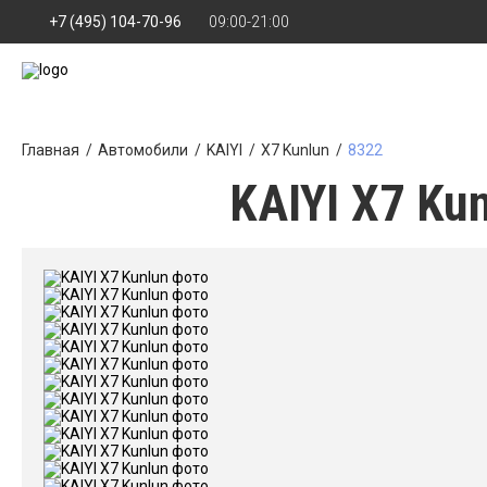
+7 (495) 104-70-96
09:00-21:00
Главная
Автомобили
KAIYI
X7 Kunlun
8322
KAIYI X7 Ku