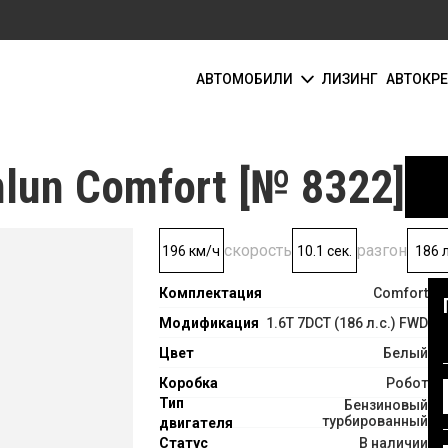
АВТОМОБИЛИ
ЛИЗИНГ
АВТОКР
nlun Comfort [№ 8322]
скорость
разгон
196 км/ч
10.1 сек.
186 л
Комплектация
Comfort
Модификация
1.6T 7DCT (186 л.с.) FWD
Цвет
Белый
Коробка
Робот
Тип
Бензиновый
турбированный
двигателя
Статус
В наличии