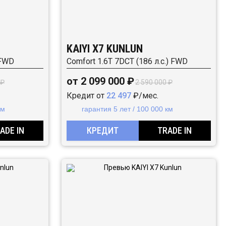
KAIYI X7 KUNLUN
 FWD
Comfort 1.6T 7DCT (186 л.с.) FWD
от 2 099 000 ₽
 ₽
2 590 000 ₽
Кредит от
22 497
₽/мес.
км
гарантия 5 лет / 100 000 км
ADE IN
КРЕДИТ
TRADE IN