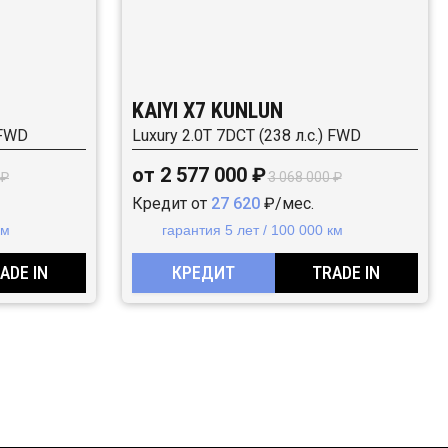
KAIYI X7 KUNLUN
 FWD
Luxury 2.0T 7DCT (238 л.с.) FWD
от 2 577 000 ₽
 ₽
3 068 000 ₽
Кредит от
27 620
₽/мес.
км
гарантия 5 лет / 100 000 км
ADE IN
КРЕДИТ
TRADE IN