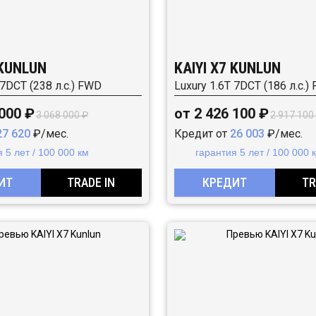
 KUNLUN
KAIYI X7 KUNLUN
 7DCT (238 л.с.) FWD
Luxury 1.6T 7DCT (186 л.с.)
 000 ₽
от 2 426 100 ₽
3 068 000 ₽
2 917 100
27 620
₽/мес.
Кредит от
26 003
₽/мес.
 5 лет / 100 000 км
гарантия 5 лет / 100 000 
ИТ
TRADE IN
КРЕДИТ
TR