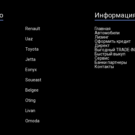
о
Информаци
Renault
Главная
Автомобили
Лизинг
Uaz
Оформить кредит
Директ
Toyota
Выгодный TRADE-IN
Быстрый выкуп
Сервис
Jetta
Банки партнеры
Контакты
Eonyx
Soueast
Belgee
Oting
Livan
Omoda