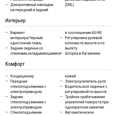
Декоративные накладки
(DRL)
на передний и задний
Интерьер
Вариант
в соотношении 60/40
интерьера:Черный,
Регулировка рулевой
однотонная ткань
колонки по высоте и по
Задние сиденья со
вылету
спинками,складывающимися
Шторка в багажнике
Комфорт
Кондиционер
кожей
Передние
Электроусилитель руля
стеклоподъёмники с
Водительское сиденье с
электроприводом
регулировкой по высоте
Задние
Тройное срабатывание
стеклоподъёмники с
указателей поворота при
электроприводом
однократном нажатии
Стеклоподъёмник
Автоматическое