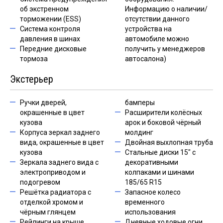
об экстренном
Информацию о наличии/
торможении (ESS)
отсутствии данного
Система контроля
устройства на
давления в шинах
автомобиле можно
Передние дисковые
получить у менеджеров
тормоза
автосалона)
Экстерьер
Ручки дверей,
бамперы
окрашенные в цвет
Расширители колёсных
кузова
арок и боковой чёрный
Корпуса зеркал заднего
молдинг
вида, окрашенные в цвет
Двойная выхлопная труба
кузова
Стальные диски 15" с
Зеркала заднего вида с
декоративными
электроприводом и
колпаками и шинами
подогревом
185/65 R15
Решётка радиатора с
Запасное колесо
отделкой хромом и
временного
чёрным глянцем
использования
Рейлинги на крыше
Дневные ходовые огни