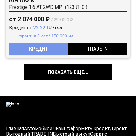
Prestige 1.6 АТ 2WD MPI (123 Л. C.)
от 2 074 000 ₽
2 299 000 ₽
Кредит от
22 229
₽/мес.
гарантия 5 лет / 150 000 км
КРЕДИТ
TRADE IN
ПОКАЗАТЬ ЕЩЕ...
Главная
Автомобили
Лизинг
Оформить кредит
Директ
Выгодный TRADE-IN
Быстрый выкуп
Сервис