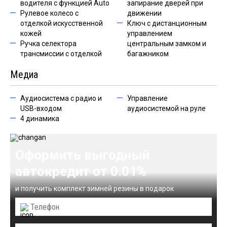
водителя с функцией Auto
запирание дверей при
Рулевое колесо с
движении
отделкой искусственной
Ключ с дистанционным
кожей
управлением
Ручка селектора
центральным замком и
трансмиссии с отделкой
багажником
Медиа
Аудиосистема с радио и
Управление
USB-входом
аудиосистемой на руле
4 динамика
Оформить выгодный
автокредит от 0.01%
и получить комплект зимней резины в подарок