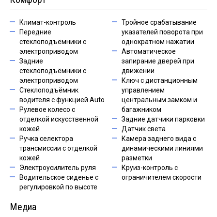
Климат-контроль
Тройное срабатывание
Передние
указателей поворота при
стеклоподъёмники с
однократном нажатии
электроприводом
Автоматическое
Задние
запирание дверей при
стеклоподъёмники с
движении
электроприводом
Ключ с дистанционным
Стеклоподъёмник
управлением
водителя с функцией Auto
центральным замком и
Рулевое колесо с
багажником
отделкой искусственной
Задние датчики парковки
кожей
Датчик света
Ручка селектора
Камера заднего вида с
трансмиссии с отделкой
динамическими линиями
кожей
разметки
Электроусилитель руля
Круиз-контроль с
Водительское сиденье с
ограничителем скорости
регулировкой по высоте
Медиа