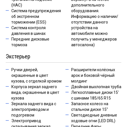
(HAC)
дополнительного
Система предупреждения
оборудования.
об экстренном
Информацию о наличии/
торможении (ESS)
отсутствии данного
Система контроля
устройства на
давления в шинах
автомобиле можно
Передние дисковые
получить у менеджеров
тормоза
автосалона)
Экстерьер
Ручки дверей,
Расширители колёсных
окрашенные в цвет
арок и боковой чёрный
кузова, с отделкой хромом
молдинг
Корпуса зеркал заднего
Двойная выхлопная труба
вида, окрашенные в цвет
Легкосплавные диски 15'
кузова
с шинами 185/65 R15
Зеркала заднего вида с
Запасное колесо на
электроприводом и
стальном диске 15"
подогревом
Светодиодные дневные
Электропривод
ходовые огни (LED DRL)
складывания зеркал
Передние фары