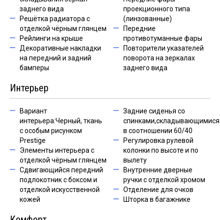
заднего вида
проекционного типа
Решётка радиатора с
(линзованные)
отделкой чёрным глянцем
Передние
Рейлинги на крыше
противотуманные фары
Декоративные накладки
Повторители указателей
на передний и задний
поворота на зеркалах
бамперы
заднего вида
Интерьер
Вариант
Задние сиденья со
интерьера:Черный, ткань
спинками,складывающимися
с особым рисунком
в соотношении 60/40
Prestige
Регулировка рулевой
Элементы интерьера с
колонки по высоте и по
отделкой чёрным глянцем
вылету
Сдвигающийся передний
Внутренние дверные
подлокотник c боксом и
ручки с отделкой хромом
отделкой искусственной
Отделение для очков
кожей
Шторка в багажнике
Комфорт