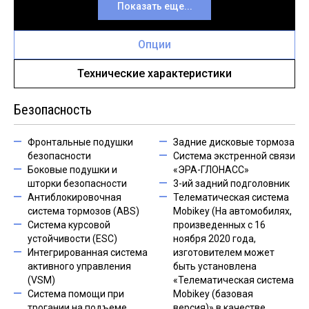
Показать еще...
Опции
Технические характеристики
Безопасность
Фронтальные подушки
Задние дисковые тормоза
безопасности
Система экстренной связи
Боковые подушки и
«ЭРА-ГЛОНАСС»
шторки безопасности
3-ий задний подголовник
Антиблокировочная
Телематическая система
система тормозов (ABS)
Mobikey (На автомобилях,
Система курсовой
произведенных с 16
устойчивости (ESC)
ноября 2020 года,
Интегрированная система
изготовителем может
активного управления
быть установлена
(VSM)
«Телематическая система
Система помощи при
Mobikey (базовая
трогании на подъеме
версия)» в качестве