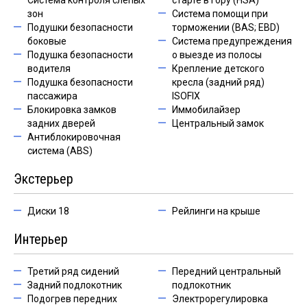
Система контроля слепых
старте в гору (HSA)
зон
Система помощи при
Подушки безопасности
торможении (BAS; EBD)
боковые
Система предупреждения
Подушка безопасности
о выезде из полосы
водителя
Крепление детского
Подушка безопасности
кресла (задний ряд)
пассажира
ISOFIX
Блокировка замков
Иммобилайзер
задних дверей
Центральный замок
Антиблокировочная
система (ABS)
Экстерьер
Диски 18
Рейлинги на крыше
Интерьер
Третий ряд сидений
Передний центральный
Задний подлокотник
подлокотник
Подогрев передних
Электрорегулировка