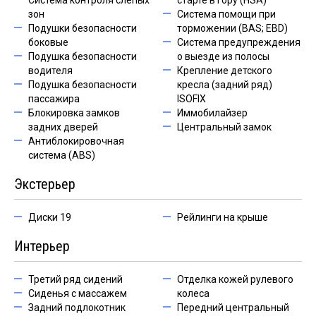
Система контроля слепых
старте в гору (HSA)
зон
Система помощи при
Подушки безопасности
торможении (BAS; EBD)
боковые
Система предупреждения
Подушка безопасности
о выезде из полосы
водителя
Крепление детского
Подушка безопасности
кресла (задний ряд)
пассажира
ISOFIX
Блокировка замков
Иммобилайзер
задних дверей
Центральный замок
Антиблокировочная
система (ABS)
Экстерьер
Диски 19
Рейлинги на крыше
Интерьер
Третий ряд сидений
Отделка кожей рулевого
Сиденья с массажем
колеса
Задний подлокотник
Передний центральный