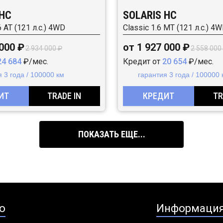
 HC
SOLARIS HC
6 AT (121 л.с.) 4WD
Classic 1.6 MT (121 л.с.) 4
 000 ₽
от 1 927 000 ₽
2 934 000 ₽
2 558 000
24 684
₽/мес.
Кредит от
20 654
₽/мес.
 3 года / 100000 км
гарантия 3 года / 100000 
ИТ
TRADE IN
КРЕДИТ
TR
ПОКАЗАТЬ ЕЩЕ...
о
Информаци