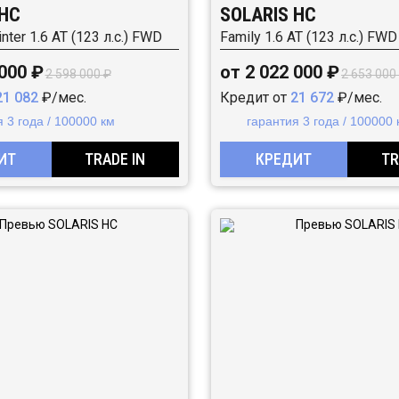
 HC
SOLARIS HC
nter 1.6 AT (123 л.с.) FWD
Family 1.6 AT (123 л.с.) FWD
 000 ₽
от 2 022 000 ₽
2 598 000 ₽
2 653 000
21 082
₽/мес.
Кредит от
21 672
₽/мес.
 3 года / 100000 км
гарантия 3 года / 100000 
ИТ
TRADE IN
КРЕДИТ
TR