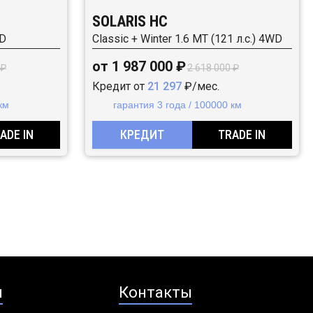
SOLARIS HC
WD
Classic + Winter 1.6 MT (121 л.с.) 4WD
от 1 987 000 ₽
 ₽
2 618 000 ₽
Кредит от
21 297
₽/мес.
км
гарантия 3 года / 100000 км
ADE IN
КРЕДИТ
TRADE IN
я
Контакты