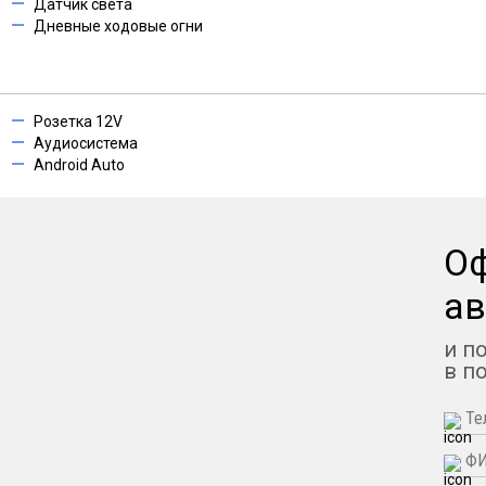
Датчик света
Дневные ходовые огни
Розетка 12V
Аудиосистема
Android Auto
О
ав
и п
в п