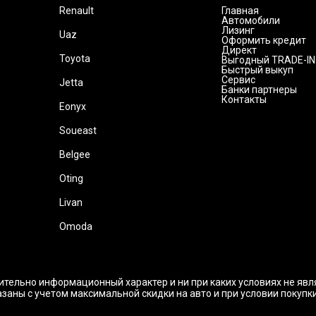
Renault
Главная
Автомобили
Лизинг
Uaz
Оформить кредит
Директ
Toyota
Выгодный TRADE-IN
Быстрый выкуп
Сервис
Jetta
Банки партнеры
Контакты
Eonyx
Soueast
Belgee
Oting
Livan
Omoda
ительно информационный характер и ни при каких условиях не яв
заны с учетом максимальной скидки на авто и при условии покупк