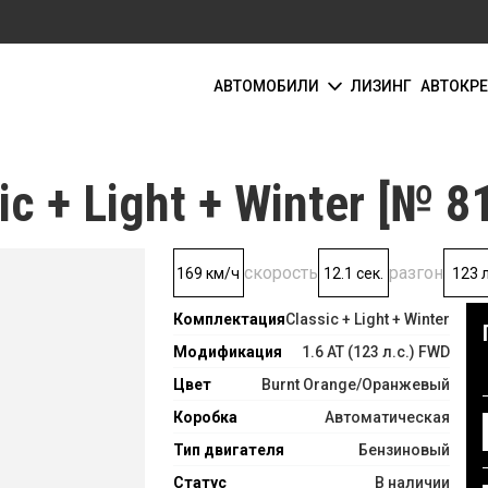
АВТОМОБИЛИ
ЛИЗИНГ
АВТОКР
c + Light + Winter [№ 8
скорость
разгон
169 км/ч
12.1 сек.
123 л
Комплектация
Classic + Light + Winter
Модификация
1.6 AT (123 л.с.) FWD
Цвет
Burnt Orange/Оранжевый
Коробка
Автоматическая
Тип двигателя
Бензиновый
Статус
В наличии