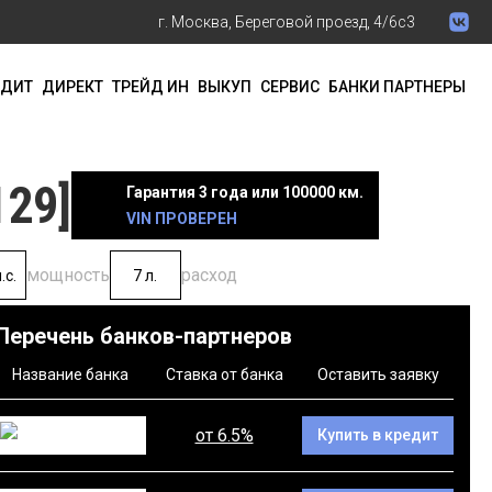
г. Москва, Береговой проезд, 4/6с3
ЕДИТ
ДИРЕКТ
ТРЕЙД ИН
ВЫКУП
СЕРВИС
БАНКИ ПАРТНЕРЫ
129]
Гарантия 3 года или 100000 км.
VIN ПРОВЕРЕН
мощность
расход
.с.
7 л.
Перечень банков-партнеров
Название банка
Ставка от банка
Оставить заявку
от 6.5%
Купить в кредит