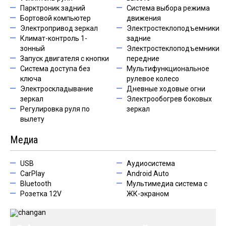
Парктроник задний
Система выбора режима
Бортовой компьютер
движения
Электропривод зеркал
Электростеклоподъемники
Климат-контроль 1-
задние
зонный
Электростеклоподъемники
Запуск двигателя с кнопки
передние
Система доступа без
Мультифункциональное
ключа
рулевое колесо
Электроскладывание
Дневные ходовые огни
зеркал
Электрообогрев боковых
Регулировка руля по
зеркал
вылету
Медиа
USB
Аудиосистема
CarPlay
Android Auto
Bluetooth
Мультимедиа система с
Розетка 12V
ЖК-экраном