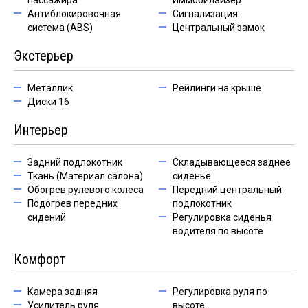
пассажира
Иммобилайзер
Антиблокировочная
Сигнализация
система (ABS)
Центральный замок
Экстерьер
Металлик
Рейлинги на крыше
Диски 16
Интерьер
Задний подлокотник
Складывающееся заднее
Ткань (Материал салона)
сиденье
Обогрев рулевого колеса
Передний центральный
Подогрев передних
подлокотник
сидений
Регулировка сиденья
водителя по высоте
Комфорт
Камера задняя
Регулировка руля по
Усилитель руля
высоте