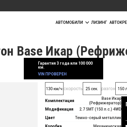
АВТОМОБИЛИ
ЛИЗИНГ
АВТОКР
он Base Икар (Рефриже
Гарантия 3 года или 100 000
км.
VIN ПРОВЕРЕН
скорость
разгон
130 км/ч
25 сек.
150 л
Base Икар
Комплектация
(Рефрижератор)
Модификация
2.7 5MT (150 л.с.) 4WD
Цвет
Темно-серый металлик
Коробка
Механическая