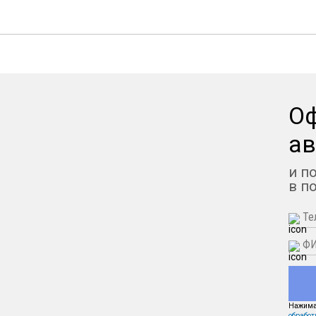
О
ав
и п
в п
Нажимая
обработ