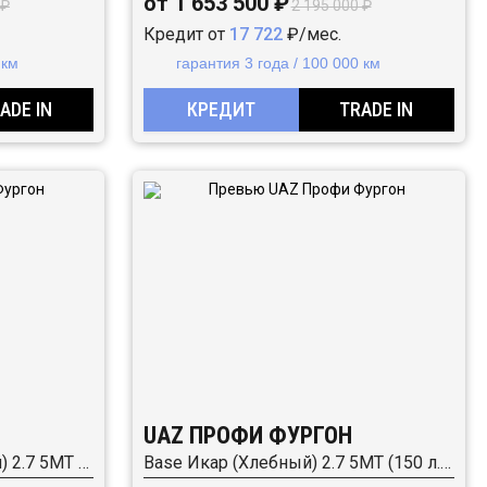
от 1 653 500 ₽
 ₽
2 195 000 ₽
Кредит от
17 722
₽/мес.
 км
гарантия 3 года / 100 000 км
ADE IN
КРЕДИТ
TRADE IN
UAZ ПРОФИ ФУРГОН
Base Икар (Промтоварный) 2.7 5MT (150 л.с.) 4WD
Base Икар (Хлебный) 2.7 5MT (150 л.с.) 4WD