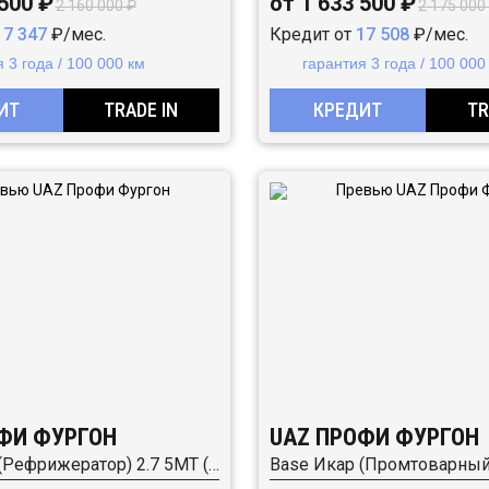
 500 ₽
от 1 633 500 ₽
2 160 000 ₽
2 175 000
17 347
₽/мес.
Кредит от
17 508
₽/мес.
 3 года / 100 000 км
гарантия 3 года / 100 000
ИТ
TRADE IN
КРЕДИТ
TR
ФИ ФУРГОН
UAZ ПРОФИ ФУРГОН
Base Икар (Рефрижератор) 2.7 5MT (150 л.с.) RWD