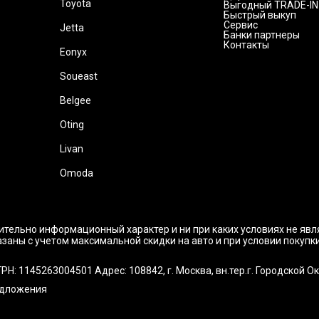
Toyota
Выгодный TRADE-IN
Быстрый выкуп
Сервис
Jetta
Банки партнеры
Контакты
Eonyx
Soueast
Belgee
Oting
Livan
Omoda
ительно информационный характер и ни при каких условиях не яв
заны с учетом максимальной скидки на авто и при условии покупк
145263004501 Адрес: 108842, г. Москва, вн.тер.г. Городской Округ
едложения