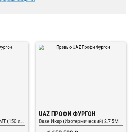
UAZ ПРОФИ ФУРГОН
Base Икар (Хлебный) 2.7 5MT (150 л.с.) RWD
Base Икар (Изотермический) 2.7 5MT (150 л.с.) RWD