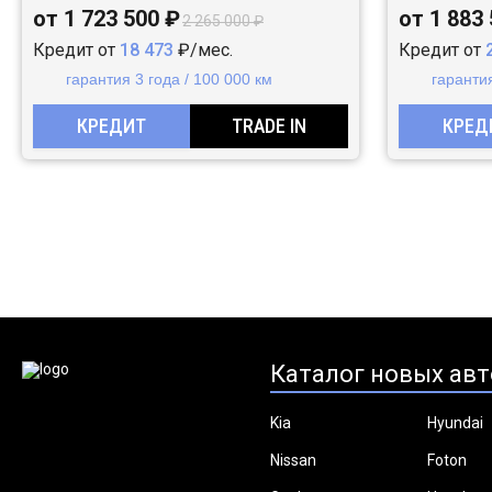
от 1 723 500 ₽
от 1 883
2 265 000 ₽
Кредит от
18 473
₽/мес.
Кредит от
гарантия 3 года / 100 000 км
гарантия
КРЕДИТ
TRADE IN
КРЕД
Каталог новых авт
Kia
Hyundai
Nissan
Foton