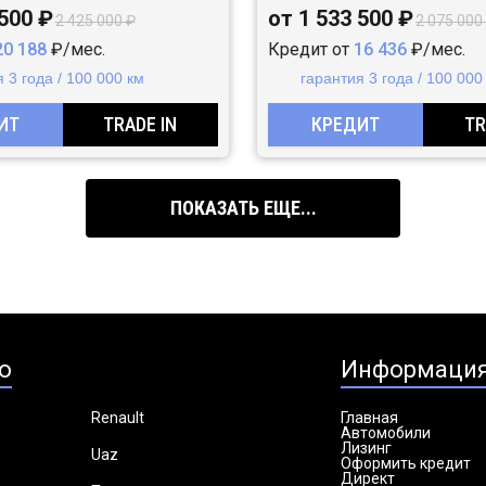
 500 ₽
от 1 533 500 ₽
2 425 000 ₽
2 075 000
20 188
₽/мес.
Кредит от
16 436
₽/мес.
 3 года / 100 000 км
гарантия 3 года / 100 000
ИТ
TRADE IN
КРЕДИТ
TR
ПОКАЗАТЬ ЕЩЕ...
о
Информаци
Renault
Главная
Автомобили
Лизинг
Uaz
Оформить кредит
Директ