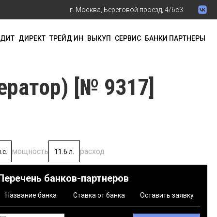
г. Москва, Береговой проезд, 4/6с3
ЕДИТ
ДИРЕКТ
ТРЕЙД ИН
ВЫКУП
СЕРВИС
БАНКИ ПАРТНЕРЫ
ратор) [№ 9317]
мощность
расход
.с.
11.6 л.
Перечень банков-партнеров
Название банка
Ставка от банка
Оставить заявку