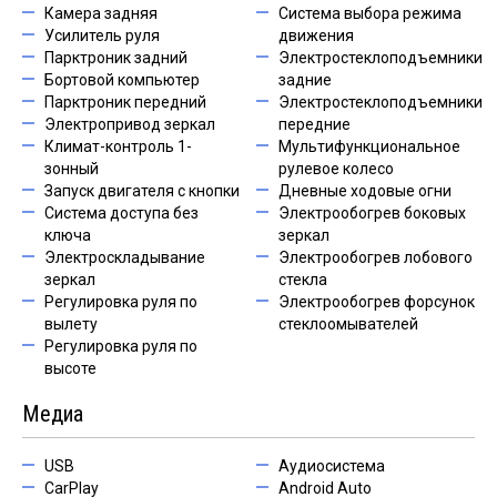
Камера задняя
Система выбора режима
Усилитель руля
движения
Парктроник задний
Электростеклоподъемники
Бортовой компьютер
задние
Парктроник передний
Электростеклоподъемники
Электропривод зеркал
передние
Климат-контроль 1-
Мультифункциональное
зонный
рулевое колесо
Запуск двигателя с кнопки
Дневные ходовые огни
Система доступа без
Электрообогрев боковых
ключа
зеркал
Электроскладывание
Электрообогрев лобового
зеркал
стекла
Регулировка руля по
Электрообогрев форсунок
вылету
стеклоомывателей
Регулировка руля по
высоте
Медиа
USB
Аудиосистема
CarPlay
Android Auto